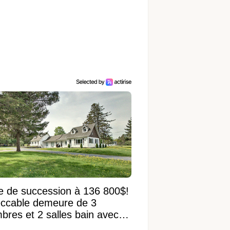
e de succession à 136 800$!
ccable demeure de 3
bres et 2 salles bain avec
 terrain de 95 950 pi²