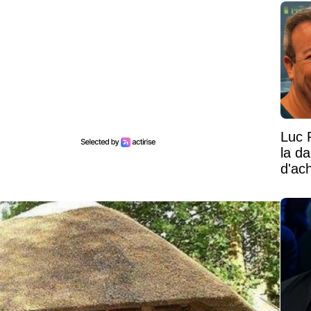
Luc 
la d
d'ac