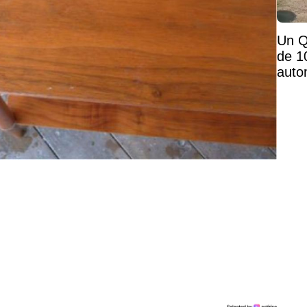
Un Q
de 1
auto
mais