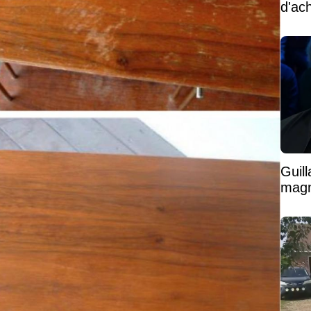
d'ac
Guil
magni