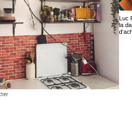
Luc 
la d
d'ac
tter