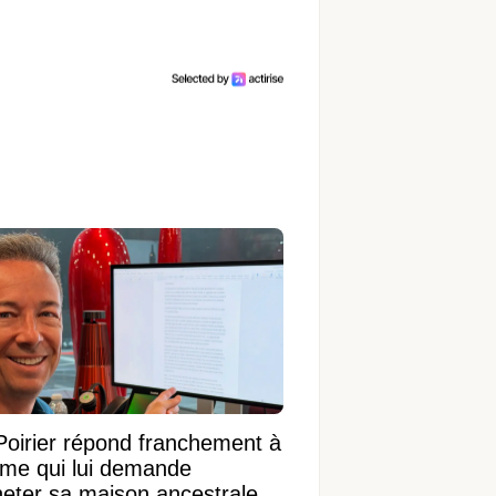
Poirier répond franchement à
ame qui lui demande
heter sa maison ancestrale