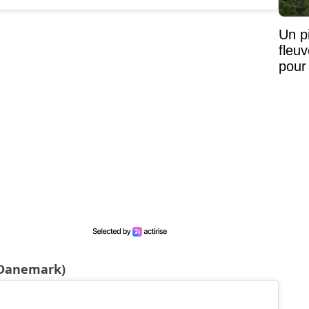
Un pi
fleu
pour
(Danemark)