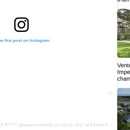
w this post on Instagram
Vent
Impe
cham
vaste
 ⚗️???‍? (@superarchitects)
on
Oct 13, 2017 at 8:54am PDT