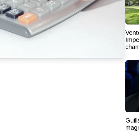
Vent
Impe
cham
vaste
Guil
magni