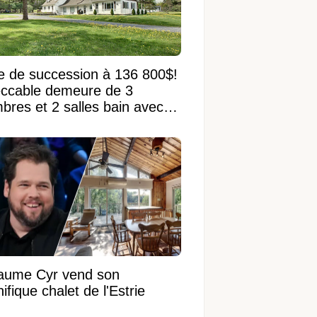
e de succession à 136 800$!
ccable demeure de 3
bres et 2 salles bain avec
 terrain de 95 950 pi²
laume Cyr vend son
fique chalet de l'Estrie