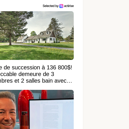
e de succession à 136 800$!
ccable demeure de 3
bres et 2 salles bain avec
 terrain de 95 950 pi²