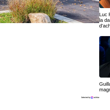
Luc 
la d
d'ac
Guil
magni