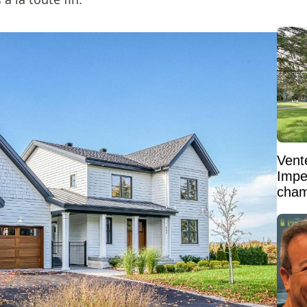
Vent
Impe
cham
vaste