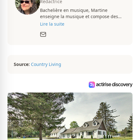
Rédactrice
Bachelière en musique, Martine
enseigne la musique et compose des
pièces musicales pendant ses temps
Lire la suite
libres. Passionnée d’architecture et
d’aménagement intérieur, elle suit de
très près le marché immobilier du
Québec pour vous présenter de
magnifiques propriétés à vendre.
Source:
Country Living