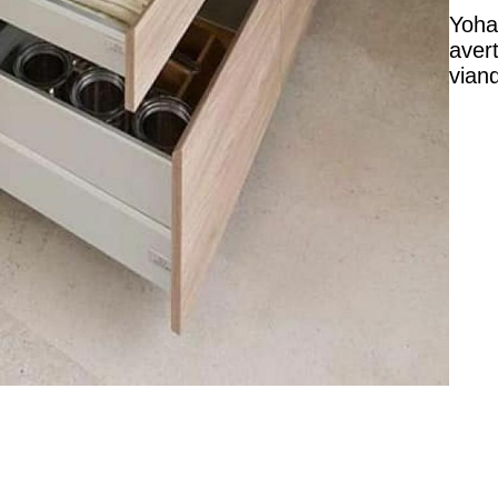
Yoha
aver
vian
cet i