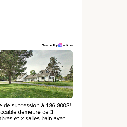
e de succession à 136 800$!
ccable demeure de 3
bres et 2 salles bain avec
 terrain de 95 950 pi²