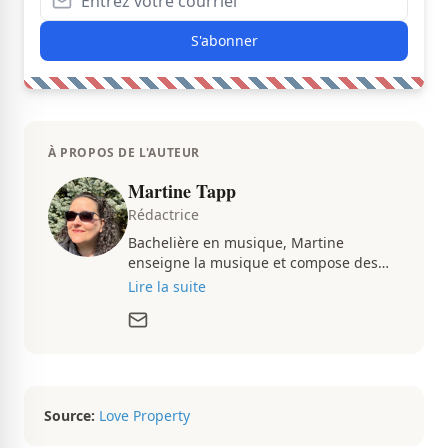
S'abonner
À PROPOS DE L'AUTEUR
Martine Tapp
Rédactrice
Bachelière en musique, Martine
enseigne la musique et compose des
pièces musicales pendant ses temps
Lire la suite
libres. Passionnée d’architecture et
d’aménagement intérieur, elle suit de
très près le marché immobilier du
Québec pour vous présenter de
magnifiques propriétés à vendre.
Source:
Love Property