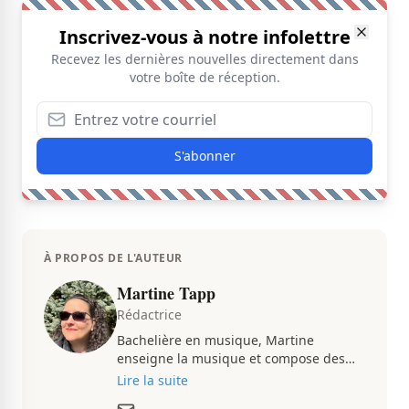
Inscrivez-vous à notre infolettre
Recevez les dernières nouvelles directement dans
votre boîte de réception.
S'abonner
À PROPOS DE L'AUTEUR
Martine Tapp
Rédactrice
Bachelière en musique, Martine
enseigne la musique et compose des
pièces musicales pendant ses temps
Lire la suite
libres. Passionnée d’architecture et