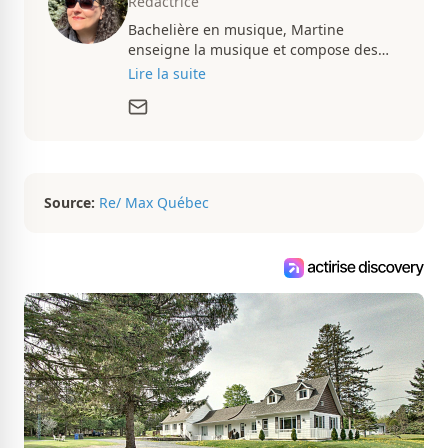
Rédactrice
Bachelière en musique, Martine
enseigne la musique et compose des
pièces musicales pendant ses temps
Lire la suite
libres. Passionnée d’architecture et
d’aménagement intérieur, elle suit de
très près le marché immobilier du
Québec pour vous présenter de
magnifiques propriétés à vendre.
Source:
Re/ Max Québec