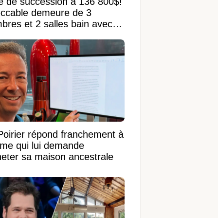
e de succession à 136 800$!
ccable demeure de 3
bres et 2 salles bain avec
 terrain de 95 950 pi²
Poirier répond franchement à
ame qui lui demande
heter sa maison ancestrale