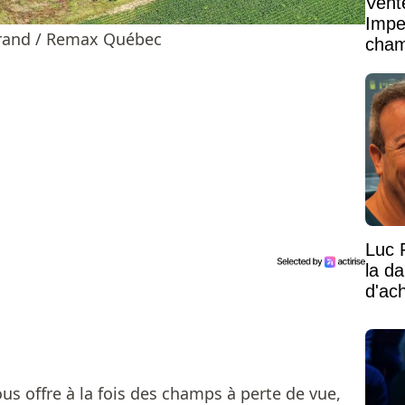
Vent
Impe
urand / Remax Québec
cham
vaste
Luc 
la d
d'ac
us offre à la fois des champs à perte de vue,