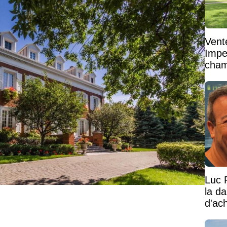
Vent
Impe
cham
vaste
Luc 
la d
d'ac