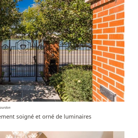
Bourdon
èrement soigné et orné de luminaires