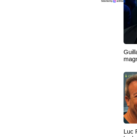
Guil
magni
Luc 