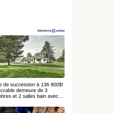
e de succession à 136 800$!
ccable demeure de 3
bres et 2 salles bain avec
 terrain de 95 950 pi²