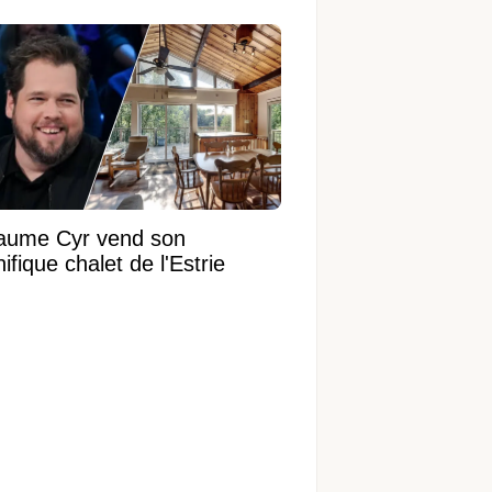
 terrain de 95 950 pi²
laume Cyr vend son
fique chalet de l'Estrie