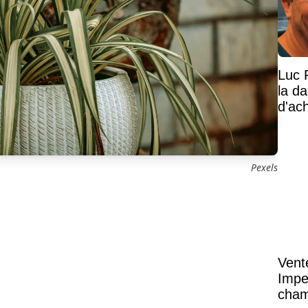
Luc 
la d
d'ac
Pexels
Vent
Impe
cham