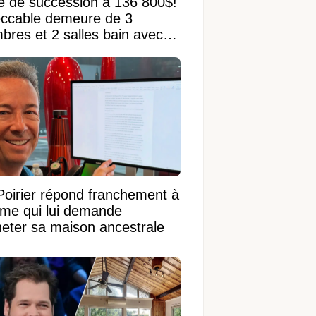
e de succession à 136 800$!
ccable demeure de 3
bres et 2 salles bain avec
 terrain de 95 950 pi²
Poirier répond franchement à
ame qui lui demande
heter sa maison ancestrale