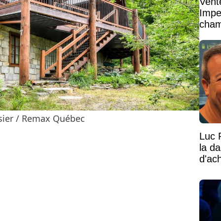
Vent
Impe
cham
vaste
ssier / Remax Québec
Luc 
la d
d'ac