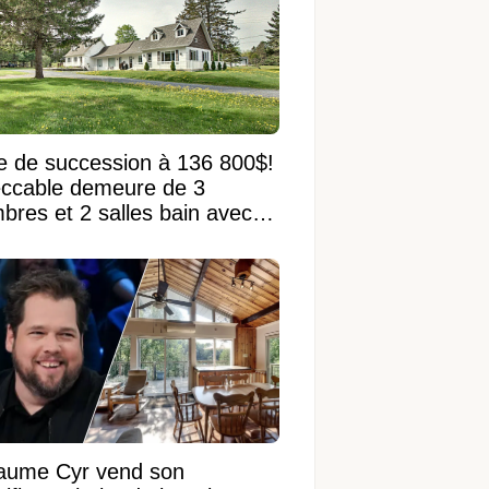
e de succession à 136 800$!
ccable demeure de 3
bres et 2 salles bain avec
 terrain de 95 950 pi²
laume Cyr vend son