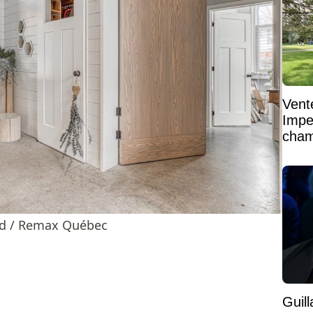
Vent
Impe
cham
vaste
rd / Remax Québec
Guil