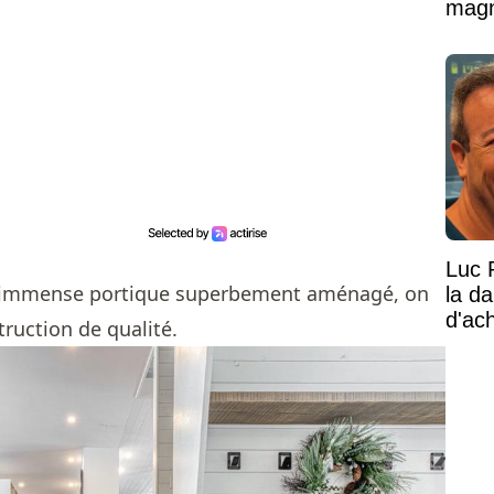
magni
Luc 
l'immense portique superbement aménagé, on
la d
d'ac
struction de qualité.