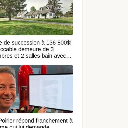
e de succession à 136 800$!
ccable demeure de 3
bres et 2 salles bain avec
 terrain de 95 950 pi²
Poirier répond franchement à
ame qui lui demande