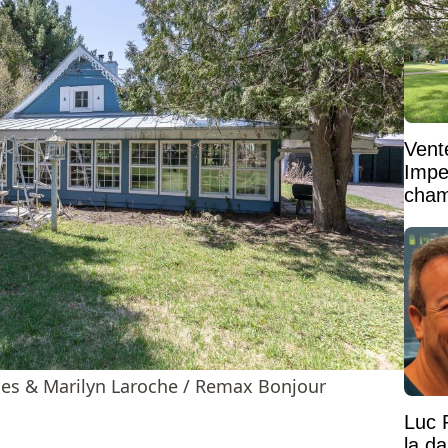
Vent
Impe
cham
vaste
les & Marilyn Laroche / Remax Bonjour
Luc 
la d