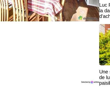
Luc 
la d
d'ac
Une 
de lu
pais
Mais