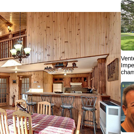
Vent
Impe
cham
vaste