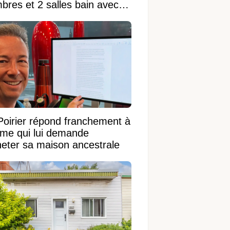
bres et 2 salles bain avec
 terrain de 95 950 pi²
Poirier répond franchement à
ame qui lui demande
heter sa maison ancestrale