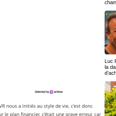
cham
vaste
Luc 
la d
d'ac
 nous a initiés au style de vie, c’est donc
ur le plan financier, c’était une grave erreur, car