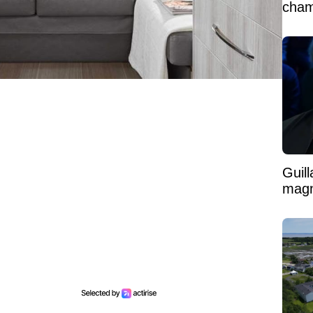
cham
vaste
Guil
magni