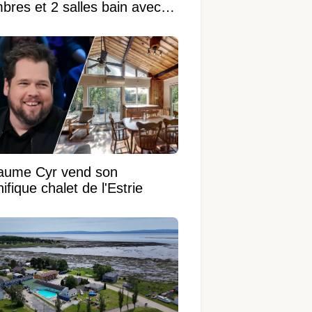
bres et 2 salles bain avec
 terrain de 95 950 pi²
laume Cyr vend son
fique chalet de l'Estrie