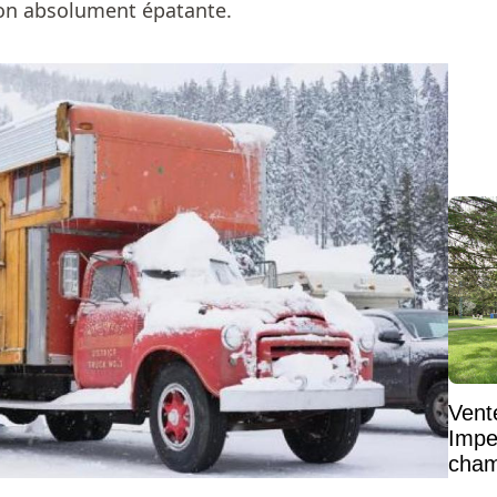
son absolument épatante.
Vent
Impe
cham
vaste