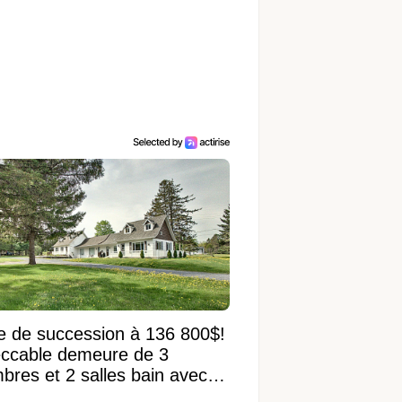
e de succession à 136 800$!
ccable demeure de 3
bres et 2 salles bain avec
 terrain de 95 950 pi²