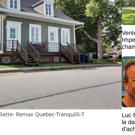
Vent
Impe
cham
vaste
lette- Remax Quebec-Tranquilli-T
Luc 
la d
d'ac