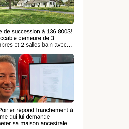
e de succession à 136 800$!
ccable demeure de 3
bres et 2 salles bain avec
 terrain de 95 950 pi²
Poirier répond franchement à
ame qui lui demande
heter sa maison ancestrale