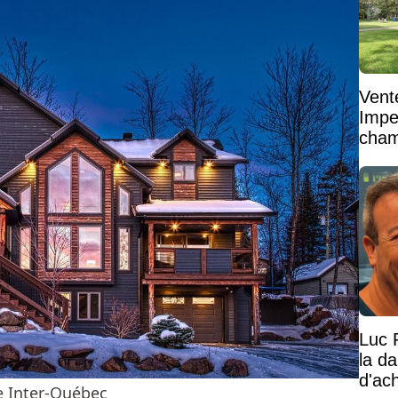
Vent
Impe
cham
vaste
Luc 
la d
d'ac
e Inter-Québec