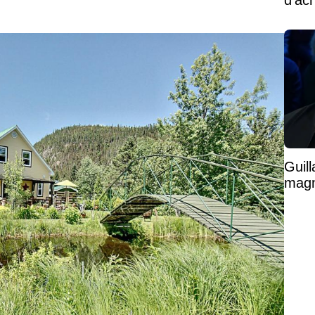
d'ac
Guil
magni