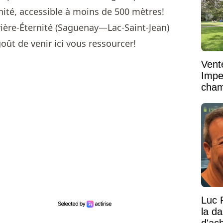
nité, accessible à moins de 500 mètres!
vière-Éternité (Saguenay—Lac-Saint-Jean)
oût de venir ici vous ressourcer!
Vent
Impe
cham
vaste
Luc 
la d