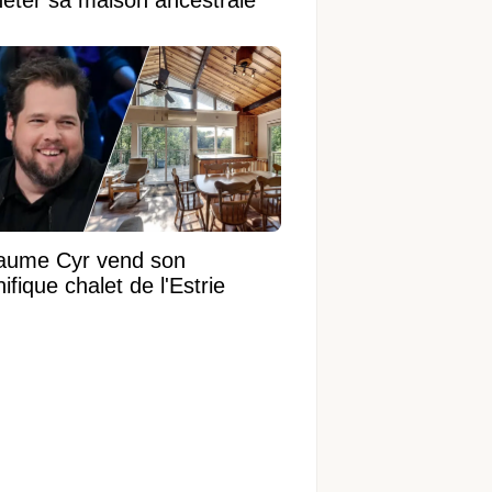
heter sa maison ancestrale
laume Cyr vend son
fique chalet de l'Estrie