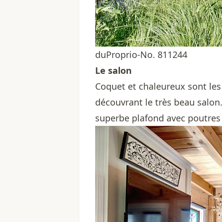
duProprio-No. 811244
Le salon
Coquet et chaleureux sont les
découvrant le très beau salon.
superbe plafond avec poutres