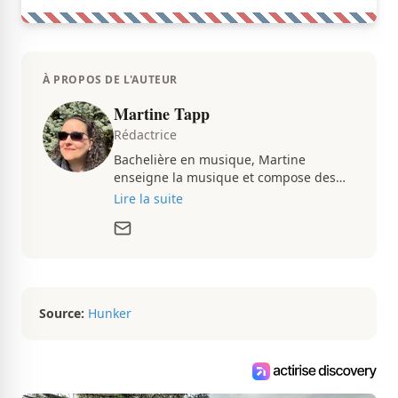
À PROPOS DE L'AUTEUR
Martine Tapp
Rédactrice
Bachelière en musique, Martine
enseigne la musique et compose des
pièces musicales pendant ses temps
Lire la suite
libres. Passionnée d’architecture et
d’aménagement intérieur, elle suit de
très près le marché immobilier du
Québec pour vous présenter de
magnifiques propriétés à vendre.
Source:
Hunker