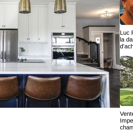
Luc 
la d
d'ac
Vent
Impe
cham