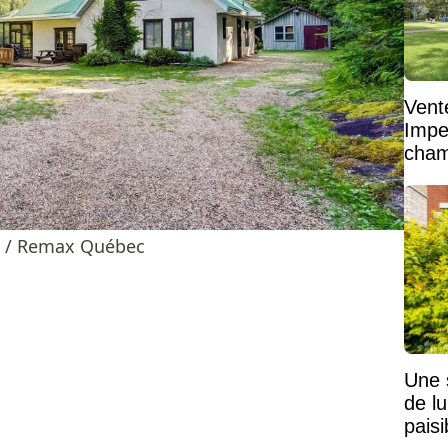
Vent
Impe
cham
vaste
e / Remax Québec
Une 
de lu
pais