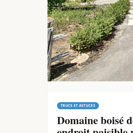
TRUCS ET ASTUCES
Domaine boisé de
endroit paisible