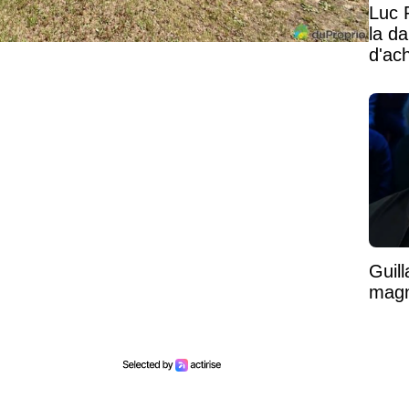
Luc 
la d
d'ac
Guil
magni