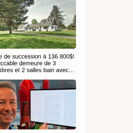
e de succession à 136 800$!
ccable demeure de 3
bres et 2 salles bain avec
 terrain de 95 950 pi²