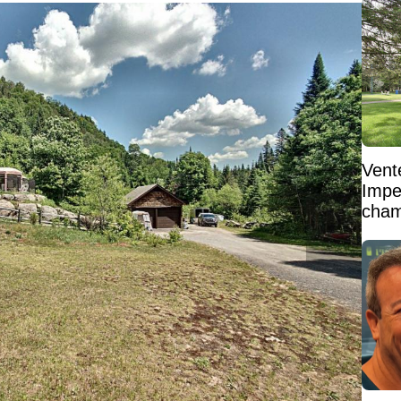
Vent
Impe
cham
vaste