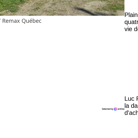
Plai
 / Remax Québec
quat
vie d
paisi
Luc 
la d
d'ac