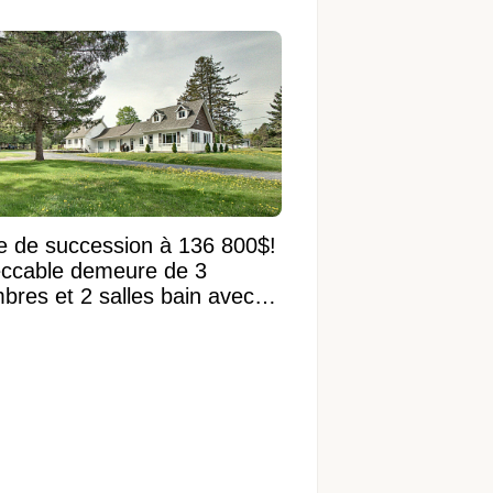
e de succession à 136 800$!
ccable demeure de 3
bres et 2 salles bain avec
 terrain de 95 950 pi²