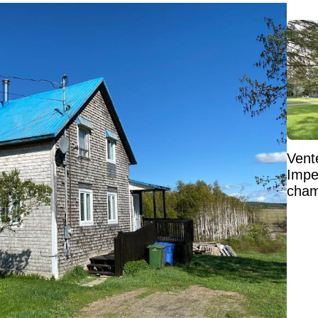
Vent
Impe
cham
vaste