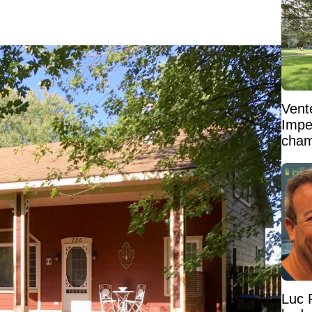
Vent
Impe
cham
vaste
Luc 