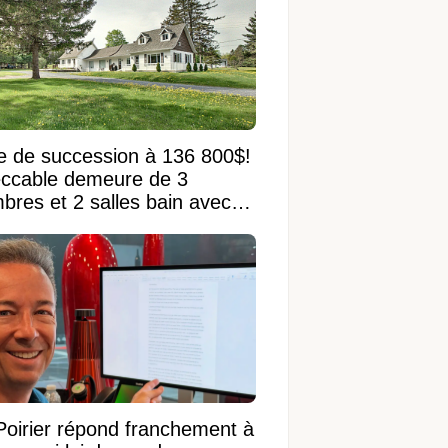
e de succession à 136 800$!
ccable demeure de 3
bres et 2 salles bain avec
 terrain de 95 950 pi²
Poirier répond franchement à