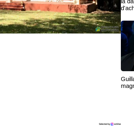
la d
d'ac
Guil
magni