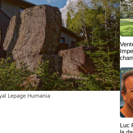
Vent
Impe
cham
vaste
Royal Lepage Humania
Luc 
la d