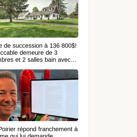
e de succession à 136 800$!
ccable demeure de 3
bres et 2 salles bain avec
 terrain de 95 950 pi²
Poirier répond franchement à
ame qui lui demande