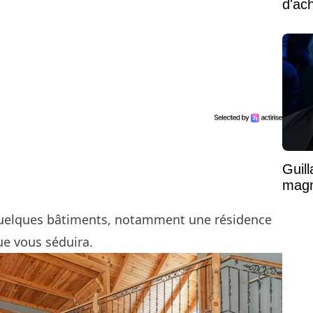
d'ac
Guil
magni
quelques bâtiments, notamment une résidence
que vous séduira.