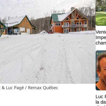
Vent
Impe
cham
vaste
t & Luc Pagé / Remax Québec
Luc 
la d