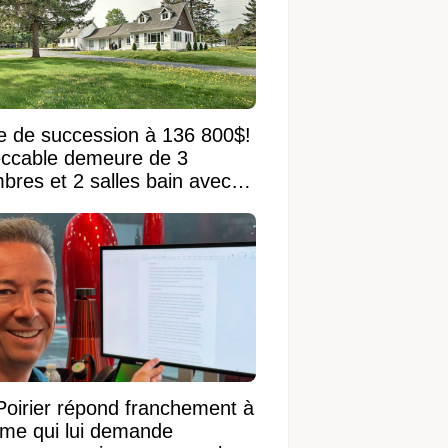
e de succession à 136 800$!
ccable demeure de 3
bres et 2 salles bain avec
 terrain de 95 950 pi²
Poirier répond franchement à
ame qui lui demande