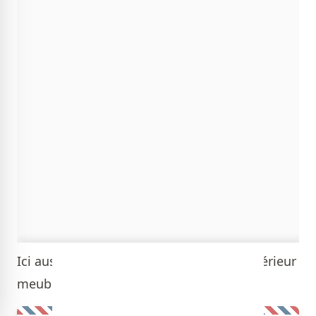
Ici aussi
, vous profiterez à la fois d'un intérieur
meublé et d'une vue panoramique extra!