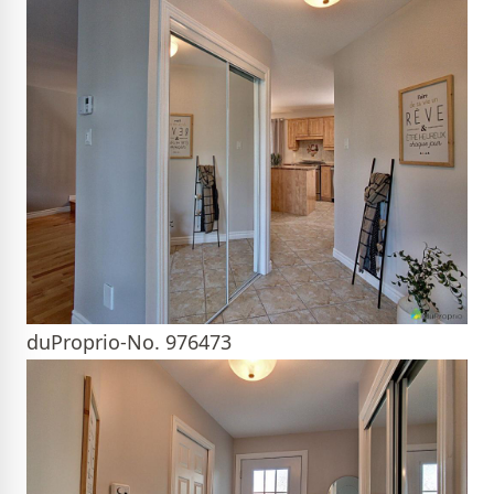
duProprio-No. 976473