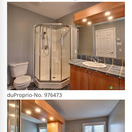
duProprio-No. 976473