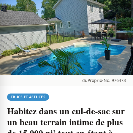
duProprio-No. 976473
TRUCS ET ASTUCES
Habitez dans un cul-de-sac sur
un beau terrain intime de plus
de 15 000 pi² tout en étant à