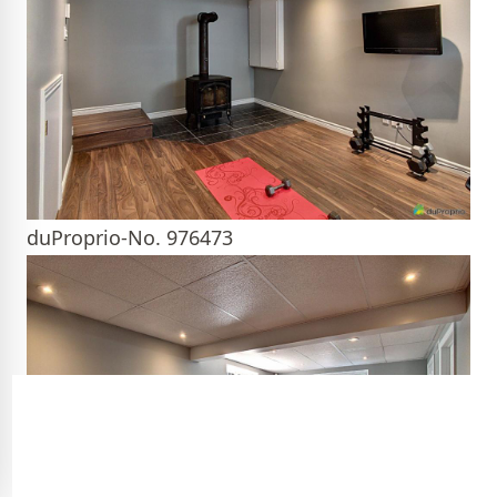
duProprio-No. 976473