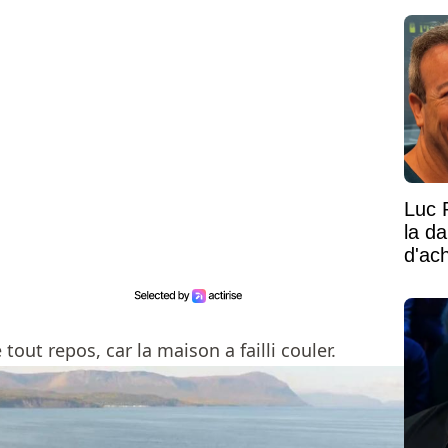
vaste
Luc 
la d
d'ac
 tout repos, car la maison a failli couler.