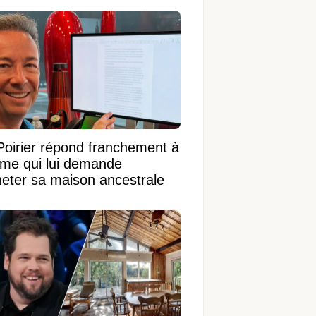
 terrain de 95 950 pi²
Poirier répond franchement à
ame qui lui demande
heter sa maison ancestrale