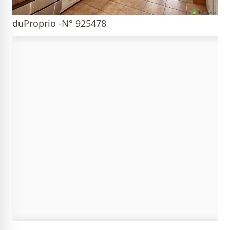
duProprio -N° 925478