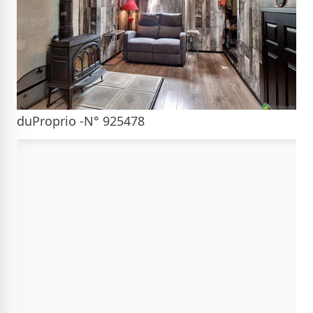
duProprio -N° 925478