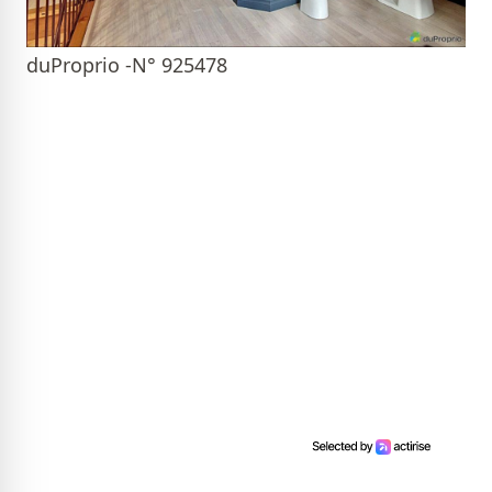
duProprio -N° 925478