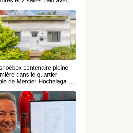
bres et 2 salles bain avec
 terrain de 95 950 pi²
shoebox centenaire pleine
mière dans le quartier
ible de Mercier-Hochelaga-
onneuve