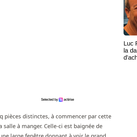
Luc 
la d
d'ac
nq pièces distinctes, à commencer par cette
a salle à manger. Celle-ci est baignée de
une large fenêtre donnant à voir le grand