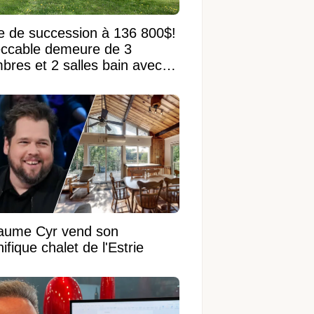
e de succession à 136 800$!
ccable demeure de 3
bres et 2 salles bain avec
 terrain de 95 950 pi²
laume Cyr vend son
fique chalet de l'Estrie