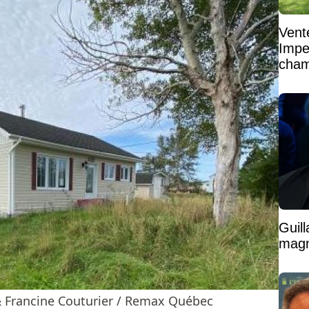
Vent
Impe
cham
vaste
Guil
magni
 Francine Couturier / Remax Québec