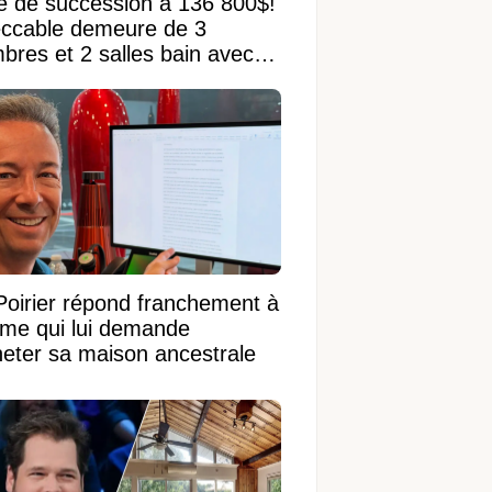
e de succession à 136 800$!
ccable demeure de 3
bres et 2 salles bain avec
 terrain de 95 950 pi²
Poirier répond franchement à
ame qui lui demande
heter sa maison ancestrale