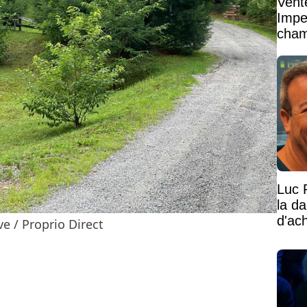
Vent
Impe
cham
vaste
Luc 
la d
d'ac
e / Proprio Direct