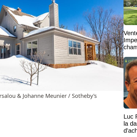
Vent
Impe
cham
vaste
rsalou & Johanne Meunier / Sotheby's
Luc 
la d
d'ac