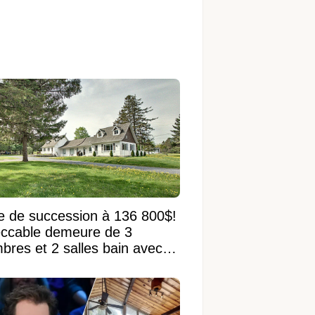
e de succession à 136 800$!
ccable demeure de 3
bres et 2 salles bain avec
 terrain de 95 950 pi²