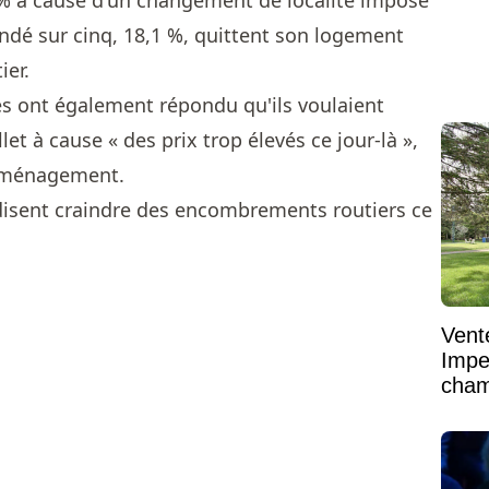
 % à cause d'un changement de localité imposé
ondé sur cinq, 18,1 %, quittent son logement
ier.
s ont également répondu qu'ils voulaient
let à cause « des prix trop élevés ce jour-là »,
déménagement.
disent craindre des encombrements routiers ce
Vent
Impe
cham
vaste