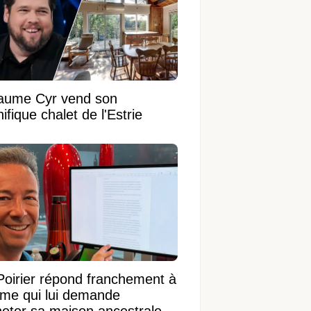
laume Cyr vend son
fique chalet de l'Estrie
Poirier répond franchement à
ame qui lui demande
heter sa maison ancestrale