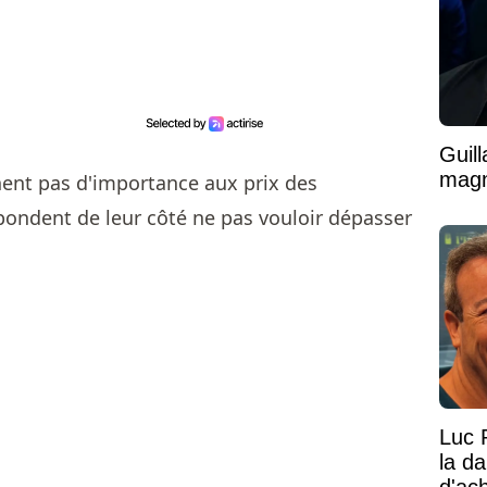
Guil
magni
ent pas d'importance aux prix des
ondent de leur côté ne pas vouloir dépasser
.
Luc 
la d
d'ac