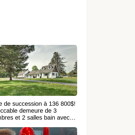
e de succession à 136 800$!
ccable demeure de 3
bres et 2 salles bain avec
 terrain de 95 950 pi²