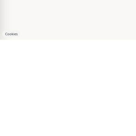
Cookies
Le site par excellence pour les fanatiques de maisons!
© 2026
Attraction Web S.E.C.
Tous droits réservés.
Les Maisons
À vendre
Trucs et Astuces
Maisons de Stars
Maisons Insolites