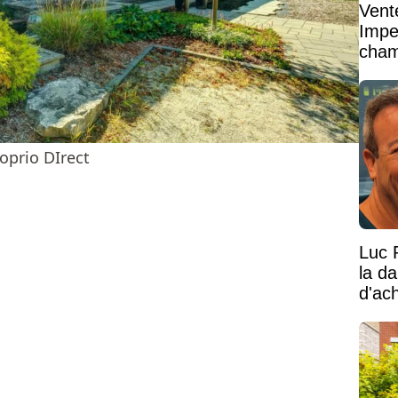
Vent
Impe
cham
vaste
oprio DIrect
Luc 
la d
d'ac