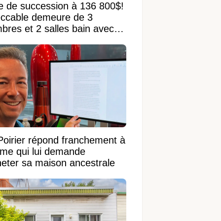
e de succession à 136 800$!
ccable demeure de 3
bres et 2 salles bain avec
 terrain de 95 950 pi²
Poirier répond franchement à
ame qui lui demande
heter sa maison ancestrale