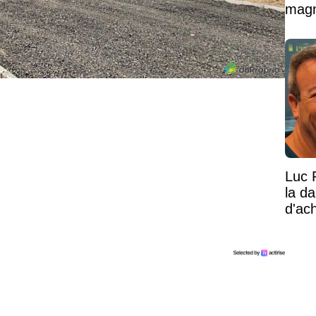
magni
Luc 
la d
d'ac