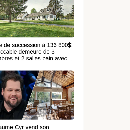
e de succession à 136 800$!
ccable demeure de 3
bres et 2 salles bain avec
 terrain de 95 950 pi²
laume Cyr vend son