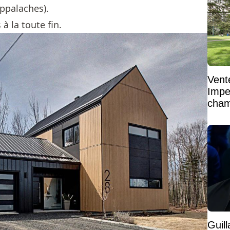
Appalaches).
à la toute fin.
Vent
Impe
cham
vaste
Guil