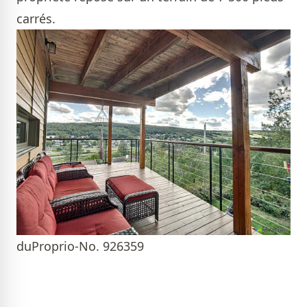
carrés.
duProprio-No. 926359