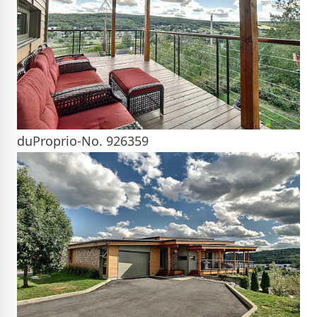
duProprio-No. 926359