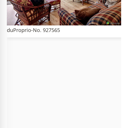
duProprio-No. 927565