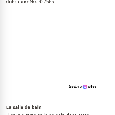
duProprio-No. 927565
La salle de bain