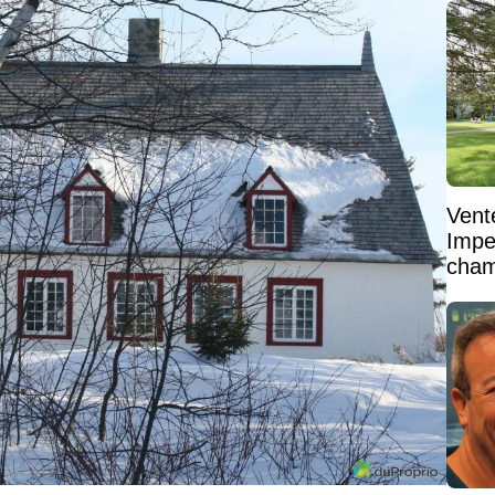
Vent
Impe
cham
vaste