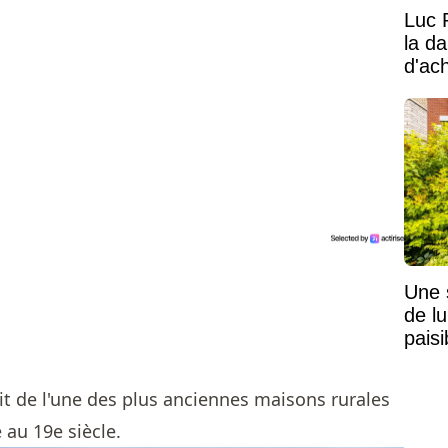
Luc 
la d
d'ac
Une 
de lu
pais
Mais
git de l'une des plus anciennes maisons rurales
 au 19e siècle.