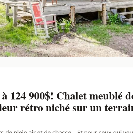
 à 124 900$! Chalet meublé d
ieur rétro niché sur un terrai
 de plein air et de chasse... Et pour ceux qui veu