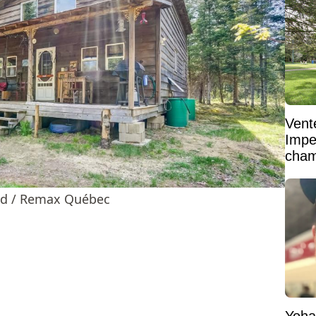
Vent
Impe
cham
vaste
and / Remax Québec
Yoha