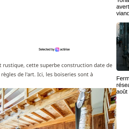
aver
vian
cet i
t rustique, cette superbe construction date de
ègles de l'art. Ici, les boiseries sont à
Ferm
rése
août
Mont