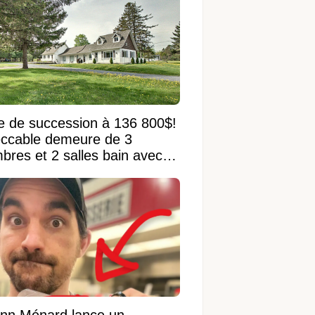
e de succession à 136 800$!
ccable demeure de 3
bres et 2 salles bain avec
 terrain de 95 950 pi²
nn Ménard lance un